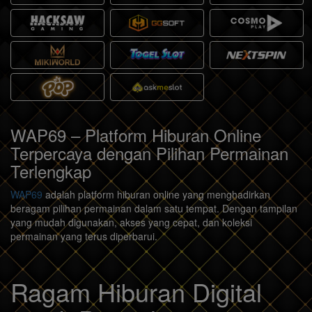
WAP69 – Platform Hiburan Online
Terpercaya dengan Pilihan Permainan
Terlengkap
WAP69
adalah platform hiburan online yang menghadirkan
beragam pilihan permainan dalam satu tempat. Dengan tampilan
yang mudah digunakan, akses yang cepat, dan koleksi
permainan yang terus diperbarui.
Ragam Hiburan Digital