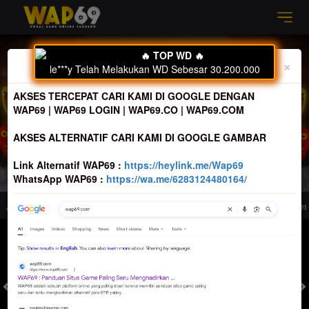
Previous
Nex
🔥 TOP WD 🔥
×
le***y Telah Melakukan WD Sebesar 30.200.000
AKSES TERCEPAT CARI KAMI DI GOOGLE DENGAN
WAP69 | WAP69 LOGIN | WAP69.CO | WAP69.COM
AKSES ALTERNATIF CARI KAMI DI GOOGLE GAMBAR
Link Alternatif WAP69 :
https://heylink.me/Wap69
WhatsApp WAP69 :
https://wa.me/6283124480164/
Terbaik Bettingan Online 2026
Selamat Datang Di Situs WAP69 Pusat Resmi Te
MASUK
DAFTAR
TOGEL
SLOT
LIVE CASINO
SPORT
SABUNG AYAM
TEM