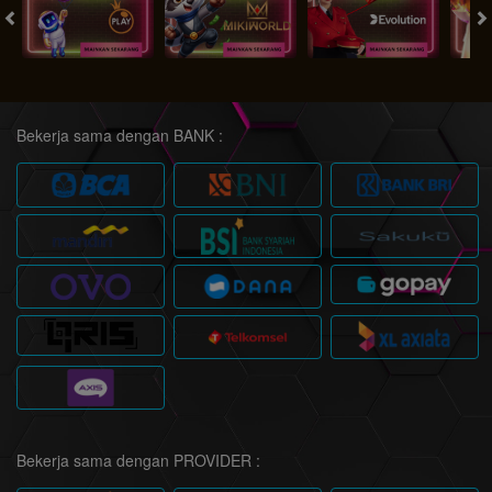
Bekerja sama dengan BANK :
Bekerja sama dengan PROVIDER :